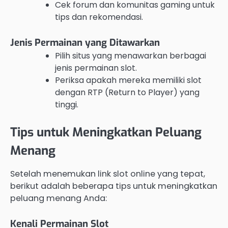
Cek forum dan komunitas gaming untuk
tips dan rekomendasi.
Jenis Permainan yang Ditawarkan
Pilih situs yang menawarkan berbagai
jenis permainan slot.
Periksa apakah mereka memiliki slot
dengan RTP (Return to Player) yang
tinggi.
Tips untuk Meningkatkan Peluang
Menang
Setelah menemukan link slot online yang tepat,
berikut adalah beberapa tips untuk meningkatkan
peluang menang Anda:
Kenali Permainan Slot