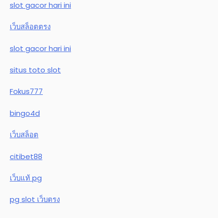
slot gacor hari ini
เว็บสล็อตตรง
slot gacor hari ini
situs toto slot
Fokus777
bingo4d
เว็บสล็อต
citibet88
เว็บแท้ pg
pg slot เว็บตรง