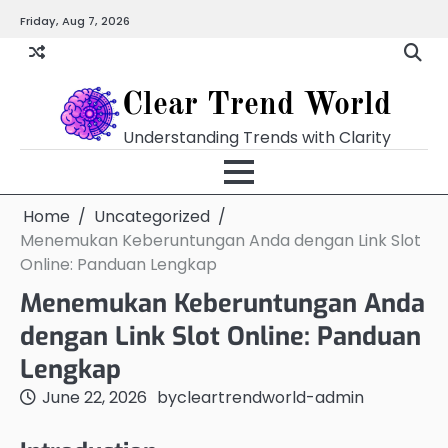
Skip
Friday, Aug 7, 2026
to
content
Clear Trend World
Understanding Trends with Clarity
Home
Uncategorized
Menemukan Keberuntungan Anda dengan Link Slot
Online: Panduan Lengkap
Menemukan Keberuntungan Anda
dengan Link Slot Online: Panduan
Lengkap
June 22, 2026
by
cleartrendworld-admin