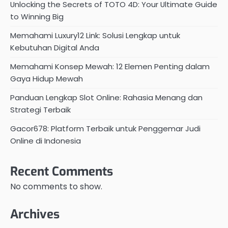
Unlocking the Secrets of TOTO 4D: Your Ultimate Guide
to Winning Big
Memahami Luxury12 Link: Solusi Lengkap untuk
Kebutuhan Digital Anda
Memahami Konsep Mewah: 12 Elemen Penting dalam
Gaya Hidup Mewah
Panduan Lengkap Slot Online: Rahasia Menang dan
Strategi Terbaik
Gacor678: Platform Terbaik untuk Penggemar Judi
Online di Indonesia
Recent Comments
No comments to show.
Archives