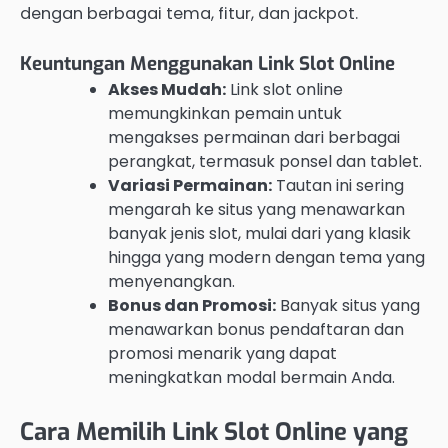
dengan berbagai tema, fitur, dan jackpot.
Keuntungan Menggunakan Link Slot Online
Akses Mudah:
Link slot online
memungkinkan pemain untuk
mengakses permainan dari berbagai
perangkat, termasuk ponsel dan tablet.
Variasi Permainan:
Tautan ini sering
mengarah ke situs yang menawarkan
banyak jenis slot, mulai dari yang klasik
hingga yang modern dengan tema yang
menyenangkan.
Bonus dan Promosi:
Banyak situs yang
menawarkan bonus pendaftaran dan
promosi menarik yang dapat
meningkatkan modal bermain Anda.
Cara Memilih Link Slot Online yang