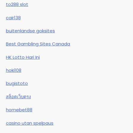
to288 slot
cair138
buitenlandse goksites
Best Gambling Sites Canada
HK Lotto Hari Ini
hoki108
bugistoto
สล็อตเว็บตรง
homebet88
casino utan spelpaus